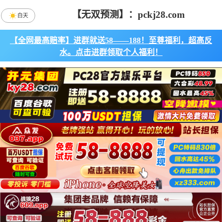
【无双预测】：pckj28.com
白天