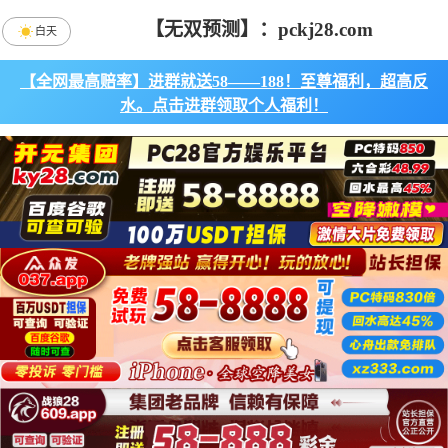
【无双预测】：pckj28.com
白天